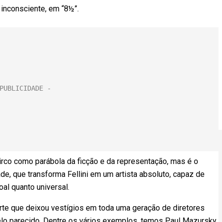
o inconsciente, em “8½”.
circo como parábola da ficção e da representação, mas é o
e, que transforma Fellini em um artista absoluto, capaz de
soal quanto universal.
orte que deixou vestígios em toda uma geração de diretores
o parecido. Dentre os vários exemplos, temos Paul Mazursky,