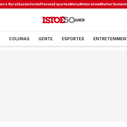
eiro Rural
Saúde
Gente
Planeta
Esportes
Menu
Motorshow
Mulher
Sustent
COLUNAS
GENTE
ESPORTES
ENTRETENIMEN