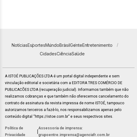
Notícias
Esportes
Mundo
Brasil
Gente
Entretenimento
Cidades
Ciência
Saúde
A ISTOÉ PUBLICAÇÕES LTDA é um portal digital independente e sem
vinculação editorial e societária com a EDITORA TRES COMÉRCIO DE
PUBLICACÕES LTDA (recuperação judicial). Informamos também que não
realizamos cobranças e que também não oferecemos cancelamento do
contrato de assinatura da revista impressa de nome ISTOÉ, tampouco
autorizamos terceiros a fazê-lo, nos responsabilizamos apenas pelo
conteúdo digital “https://istoe.com.br” e seus respectivos sites.
Política de
Assessoria de imprensa:
|
Privacidade
grupoentre.imprensa@agenciafr.com.br