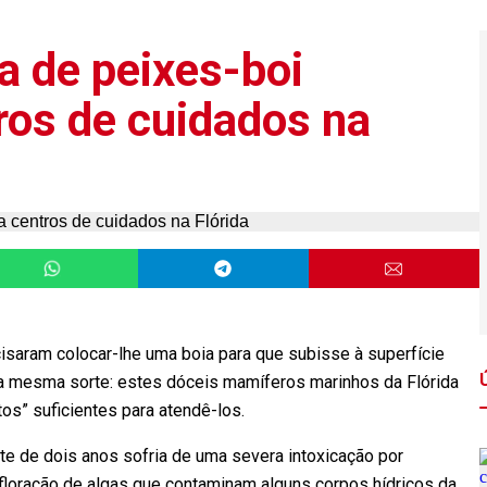
a de peixes-boi
ros de cuidados na
cisaram colocar-lhe uma boia para que subisse à superfície
m a mesma sorte: estes dóceis mamíferos marinhos da Flórida
os” suficientes para atendê-los.
ote de dois anos sofria de uma severa intoxicação por
floração de algas que contaminam alguns corpos hídricos da