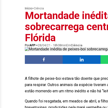
Início
>
Ciência
Mortandade inédit
sobrecarrega cent
Flórida
Por
AFP
28/04/21 - 18h08min
Em
Ciência
A filhote de peixe-boi estava tão doente que pre
para respirar. Outros animais da espécie tivera
estão morrendo em um ritmo inédito e não há “leit
Quando foi resgatada, em meados de abril, a filh
brevetoxinas, produzidas pela maré vermelha ou 