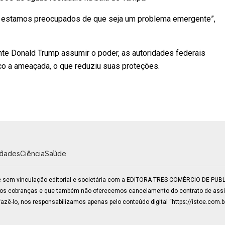
s estamos preocupados de que seja um problema emergente”,
te Donald Trump assumir o poder, as autoridades federais
co a ameaçada, o que reduziu suas proteções.
idades
Ciência
Saúde
 e sem vinculação editorial e societária com a EDITORA TRES COMÉRCIO DE PU
mos cobranças e que também não oferecemos cancelamento do contrato de assin
zê-lo, nos responsabilizamos apenas pelo conteúdo digital “https://istoe.com.b