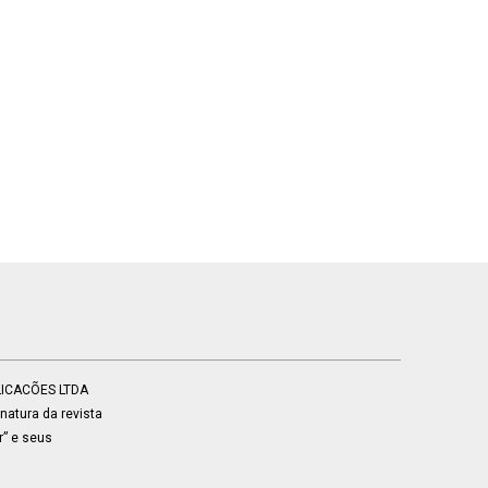
BLICACÕES LTDA
atura da revista
r” e seus