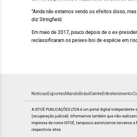
“Ainda não estamos vendo os efeitos disso, ma
diz Stringfield.
Em maio de 2017, pouco depois de o ex-presiden
reclassificaram os peixes-boi de espécie em ris
Notícias
Esportes
Mundo
Brasil
Gente
Entretenimento
C
A ISTOÉ PUBLICAÇÕES LTDA é um portal digital independente
(recuperação judicial). Informamos também que não realiza
impressa de nome ISTOÉ, tampouco autorizamos terceiros a fa
respectivos sites.