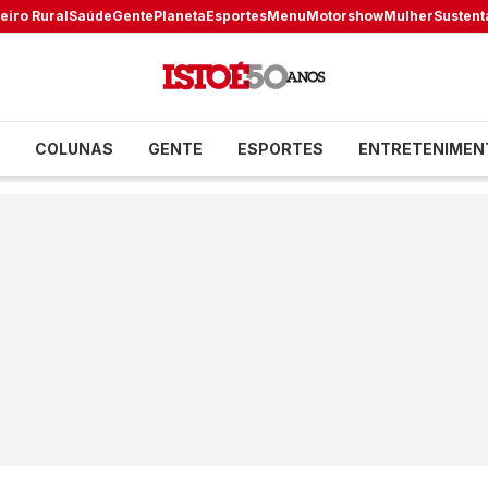
eiro Rural
Saúde
Gente
Planeta
Esportes
Menu
Motorshow
Mulher
Sustent
COLUNAS
GENTE
ESPORTES
ENTRETENIMEN