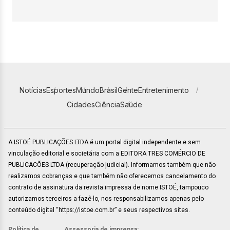
Notícias
Esportes
Mundo
Brasil
Gente
Entretenimento
Cidades
Ciência
Saúde
A ISTOÉ PUBLICAÇÕES LTDA é um portal digital independente e sem
vinculação editorial e societária com a EDITORA TRES COMÉRCIO DE
PUBLICACÕES LTDA (recuperação judicial). Informamos também que não
realizamos cobranças e que também não oferecemos cancelamento do
contrato de assinatura da revista impressa de nome ISTOÉ, tampouco
autorizamos terceiros a fazê-lo, nos responsabilizamos apenas pelo
conteúdo digital “https://istoe.com.br” e seus respectivos sites.
Política de
Assessoria de imprensa: