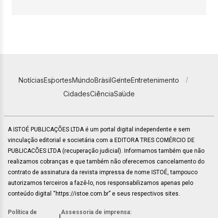
Notícias
Esportes
Mundo
Brasil
Gente
Entretenimento
Cidades
Ciência
Saúde
A ISTOÉ PUBLICAÇÕES LTDA é um portal digital independente e sem
vinculação editorial e societária com a EDITORA TRES COMÉRCIO DE
PUBLICACÕES LTDA (recuperação judicial). Informamos também que não
realizamos cobranças e que também não oferecemos cancelamento do
contrato de assinatura da revista impressa de nome ISTOÉ, tampouco
autorizamos terceiros a fazê-lo, nos responsabilizamos apenas pelo
conteúdo digital “https://istoe.com.br” e seus respectivos sites.
Política de
Assessoria de imprensa:
|