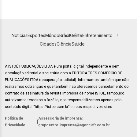
Notícias
Esportes
Mundo
Brasil
Gente
Entretenimento
Cidades
Ciência
Saúde
A ISTOÉ PUBLICAÇÕES LTDA é um portal digital independente e sem
vinculação editorial e societária com a EDITORA TRES COMÉRCIO DE
PUBLICACÕES LTDA (recuperação judicial). Informamos também que não
realizamos cobranças e que também não oferecemos cancelamento do
contrato de assinatura da revista impressa de nome ISTOÉ, tampouco
autorizamos terceiros a fazê-lo, nos responsabilizamos apenas pelo
conteúdo digital “https://istoe.com.br” e seus respectivos sites.
Política de
Assessoria de imprensa:
|
Privacidade
grupoentre.imprensa@agenciafr.com.br