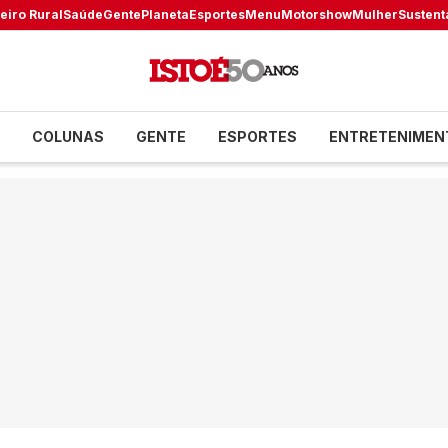
eiro Rural
Saúde
Gente
Planeta
Esportes
Menu
Motorshow
Mulher
Sustent
COLUNAS
GENTE
ESPORTES
ENTRETENIMEN