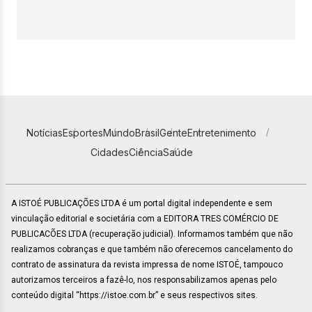
Notícias
Esportes
Mundo
Brasil
Gente
Entretenimento
Cidades
Ciência
Saúde
A ISTOÉ PUBLICAÇÕES LTDA é um portal digital independente e sem
vinculação editorial e societária com a EDITORA TRES COMÉRCIO DE
PUBLICACÕES LTDA (recuperação judicial). Informamos também que não
realizamos cobranças e que também não oferecemos cancelamento do
contrato de assinatura da revista impressa de nome ISTOÉ, tampouco
autorizamos terceiros a fazê-lo, nos responsabilizamos apenas pelo
conteúdo digital “https://istoe.com.br” e seus respectivos sites.