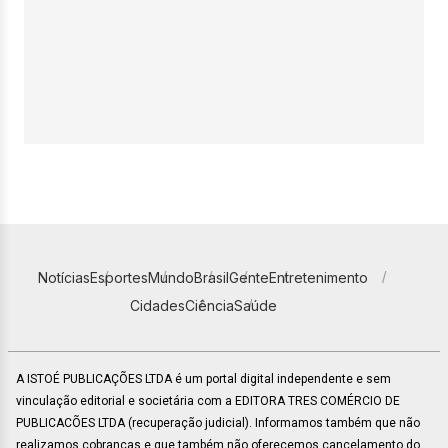
Notícias
Esportes
Mundo
Brasil
Gente
Entretenimento
Cidades
Ciência
Saúde
A ISTOÉ PUBLICAÇÕES LTDA é um portal digital independente e sem
vinculação editorial e societária com a EDITORA TRES COMÉRCIO DE
PUBLICACÕES LTDA (recuperação judicial). Informamos também que não
realizamos cobranças e que também não oferecemos cancelamento do