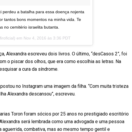
ci perdeu a batalha para essa doença nojenta
 por tantos bons momentos na minha vida. Te
 no cemitério israelita butanta.
iroficial) em
Nov 4, 2016 às 3:36 PDT
 Alexandra escreveu dois livros. O último, “desCasos 2”, foi
m o piscar dos olhos, que era como escolhia as letras. Na
pesquisar a cura da síndrome.
postou no Instagram uma imagem da filha. “Com muita tristeza
lha Alexandra descansou”, escreveu.
arias Toron foram sócios por 25 anos no prestigiado escritório
on, Alexandra será lembrada como uma advogada e uma pessoa
ra aguerrida, combativa, mas ao mesmo tempo gentil e