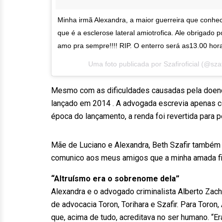
Minha irmã Alexandra, a maior guerreira que conhe
que é a esclerose lateral amiotrofica. Ale obrigado
amo pra sempre!!!! RIP. O enterro será as13.00 horas
Uma foto publicada por Szafiroficial (@szaf
Mesmo com as dificuldades causadas pela doença,
lançado em 2014 . A advogada escrevia apenas co
época do lançamento, a renda foi revertida para 
Mãe de Luciano e Alexandra, Beth Szafir também 
comunico aos meus amigos que a minha amada fi
“Altruísmo era o sobrenome dela”
Alexandra e o advogado criminalista Alberto Zach
de advocacia Toron, Torihara e Szafir. Para Tor
que, acima de tudo, acreditava no ser humano. “E