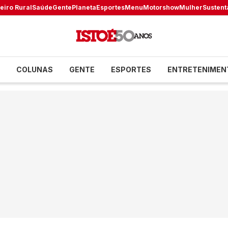
eiro Rural
Saúde
Gente
Planeta
Esportes
Menu
Motorshow
Mulher
Sustent
COLUNAS
GENTE
ESPORTES
ENTRETENIMEN