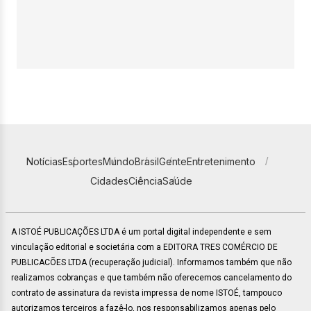
Notícias
Esportes
Mundo
Brasil
Gente
Entretenimento
Cidades
Ciência
Saúde
A ISTOÉ PUBLICAÇÕES LTDA é um portal digital independente e sem
vinculação editorial e societária com a EDITORA TRES COMÉRCIO DE
PUBLICACÕES LTDA (recuperação judicial). Informamos também que não
realizamos cobranças e que também não oferecemos cancelamento do
contrato de assinatura da revista impressa de nome ISTOÉ, tampouco
autorizamos terceiros a fazê-lo, nos responsabilizamos apenas pelo