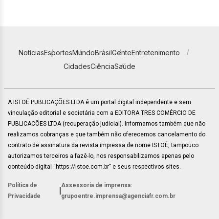
Notícias
Esportes
Mundo
Brasil
Gente
Entretenimento
Cidades
Ciência
Saúde
A ISTOÉ PUBLICAÇÕES LTDA é um portal digital independente e sem
vinculação editorial e societária com a EDITORA TRES COMÉRCIO DE
PUBLICACÕES LTDA (recuperação judicial). Informamos também que não
realizamos cobranças e que também não oferecemos cancelamento do
contrato de assinatura da revista impressa de nome ISTOÉ, tampouco
autorizamos terceiros a fazê-lo, nos responsabilizamos apenas pelo
conteúdo digital “https://istoe.com.br” e seus respectivos sites.
Política de
Assessoria de imprensa:
|
Privacidade
grupoentre.imprensa@agenciafr.com.br