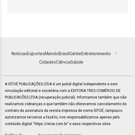
Notícias
Esportes
Mundo
Brasil
Gente
Entretenimento
Cidades
Ciência
Saúde
A ISTOÉ PUBLICAÇÕES LTDA é um portal digital independente e sem
vinculação editorial e societária com a EDITORA TRES COMÉRCIO DE
PUBLICACÕES LTDA (recuperação judicial). Informamos também que não
realizamos cobranças e que também não oferecemos cancelamento do
contrato de assinatura da revista impressa de nome ISTOÉ, tampouco
autorizamos terceiros a fazê-lo, nos responsabilizamos apenas pelo
conteúdo digital “https://istoe.com.br” e seus respectivos sites.