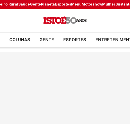
eiro Rural
Saúde
Gente
Planeta
Esportes
Menu
Motorshow
Mulher
Sustent
COLUNAS
GENTE
ESPORTES
ENTRETENIMEN