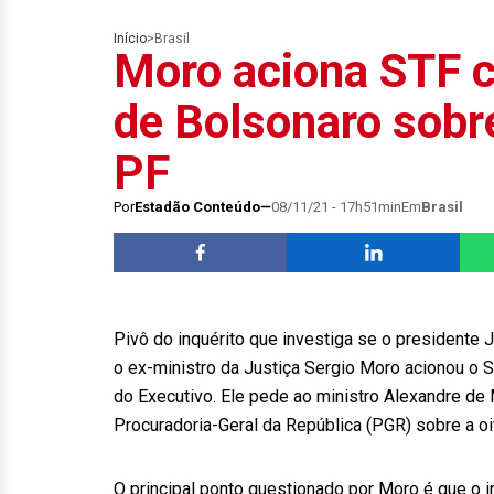
Início
>
Brasil
Moro aciona STF 
de Bolsonaro sobre
PF
Por
Estadão Conteúdo
08/11/21 - 17h51min
Em
Brasil
Pivô do inquérito que investiga se o presidente Ja
o ex-ministro da Justiça Sergio Moro acionou o 
do Executivo. Ele pede ao ministro Alexandre de 
Procuradoria-Geral da República (PGR) sobre a oit
O principal ponto questionado por Moro é que o in