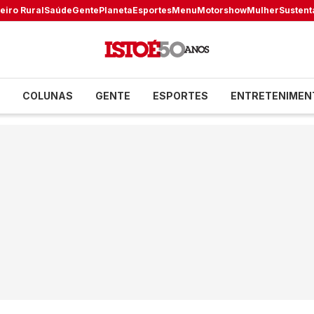
eiro Rural
Saúde
Gente
Planeta
Esportes
Menu
Motorshow
Mulher
Sustent
COLUNAS
GENTE
ESPORTES
ENTRETENIMEN