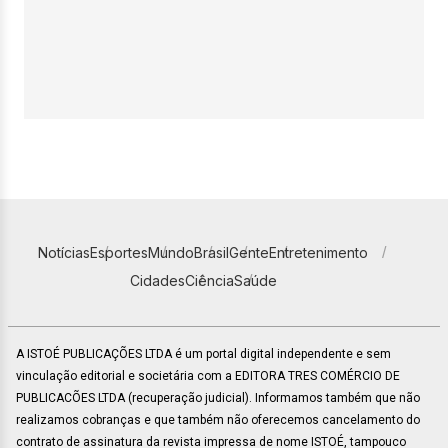
Notícias
Esportes
Mundo
Brasil
Gente
Entretenimento
Cidades
Ciência
Saúde
A ISTOÉ PUBLICAÇÕES LTDA é um portal digital independente e sem
vinculação editorial e societária com a EDITORA TRES COMÉRCIO DE
PUBLICACÕES LTDA (recuperação judicial). Informamos também que não
realizamos cobranças e que também não oferecemos cancelamento do
contrato de assinatura da revista impressa de nome ISTOÉ, tampouco