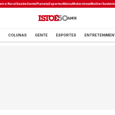
eiro Rural
Saúde
Gente
Planeta
Esportes
Menu
Motorshow
Mulher
Sustent
COLUNAS
GENTE
ESPORTES
ENTRETENIMEN