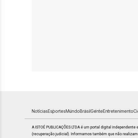
Notícias
Esportes
Mundo
Brasil
Gente
Entretenimento
C
A ISTOÉ PUBLICAÇÕES LTDA é um portal digital independente
(recuperação judicial). Informamos também que não realiza