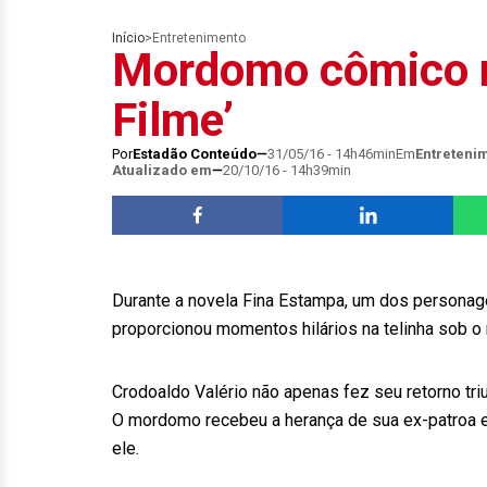
Início
>
Entretenimento
Mordomo cômico r
Filme’
Por
Estadão Conteúdo
31/05/16 - 14h46min
Em
Entreteni
Atualizado em
20/10/16 - 14h39min
Durante a novela Fina Estampa, um dos personage
proporcionou momentos hilários na telinha sob o 
Crodoaldo Valério não apenas fez seu retorno tr
O mordomo recebeu a herança de sua ex-patroa e, 
ele.