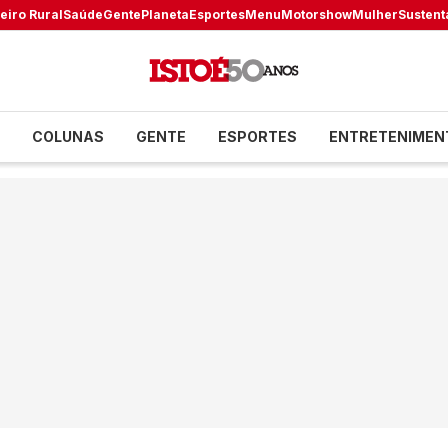
eiro Rural
Saúde
Gente
Planeta
Esportes
Menu
Motorshow
Mulher
Sustent
COLUNAS
GENTE
ESPORTES
ENTRETENIMEN