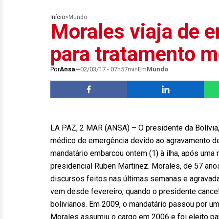
Início
>
Mundo
Morales viaja de 
para tratamento m
Por
Ansa
02/03/17 - 07h57min
Em
Mundo
LA PAZ, 2 MAR (ANSA) – O presidente da Bolívia, 
médico de emergência devido ao agravamento de 
mandatário embarcou ontem (1) à ilha, após uma 
presidencial Ruben Martinez. Morales, de 57 ano
discursos feitos nas últimas semanas e agravada
vem desde fevereiro, quando o presidente cance
bolivianos. Em 2009, o mandatário passou por uma
Morales assumiu o cargo em 2006 e foi eleito p