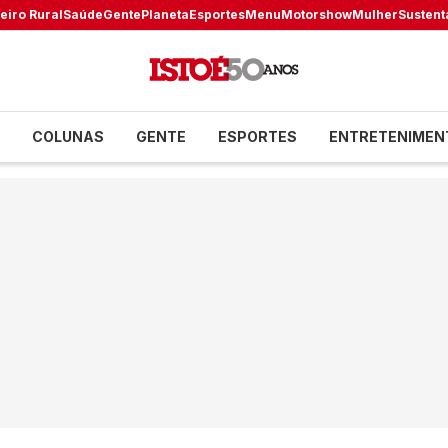
eiro Rural
Saúde
Gente
Planeta
Esportes
Menu
Motorshow
Mulher
Sustent
COLUNAS
GENTE
ESPORTES
ENTRETENIMEN