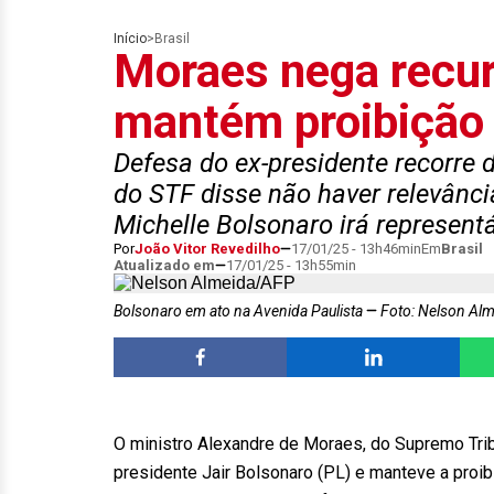
Início
>
Brasil
Moraes nega recur
mantém proibição
Defesa do ex-presidente recorre 
do STF disse não haver relevânci
Michelle Bolsonaro irá representá
Por
João Vitor Revedilho
17/01/25 - 13h46min
Em
Brasil
Atualizado em
17/01/25 - 13h55min
Bolsonaro em ato na Avenida Paulista
Foto: Nelson Al
O ministro Alexandre de Moraes, do Supremo Trib
presidente Jair Bolsonaro (PL) e manteve a pro