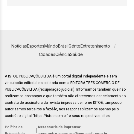
Notícias
Esportes
Mundo
Brasil
Gente
Entretenimento
Cidades
Ciência
Saúde
A ISTOÉ PUBLICAÇÕES LTDA é um portal digital independente e sem
vinculação editorial e societária com a EDITORA TRES COMÉRCIO DE
PUBLICACÕES LTDA (recuperação judicial). Informamos também que não
realizamos cobranças e que também não oferecemos cancelamento do
contrato de assinatura da revista impressa de nome ISTOÉ, tampouco
autorizamos terceiros a fazê-lo, nos responsabilizamos apenas pelo
conteúdo digital “https://istoe.com.br” e seus respectivos sites.
Política de
Assessoria de imprensa:
|
Privacidade
grupoentre.imprensa@agenciafr.com.br