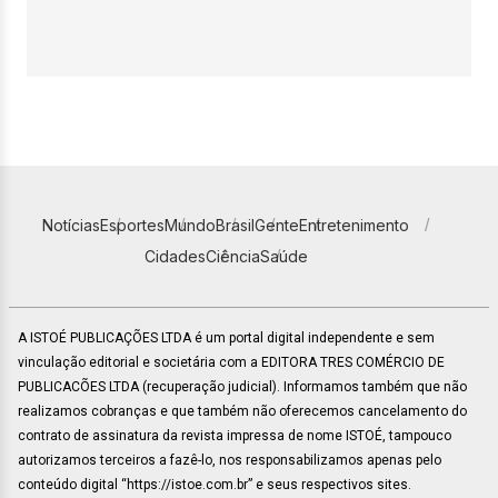
Notícias
Esportes
Mundo
Brasil
Gente
Entretenimento
Cidades
Ciência
Saúde
A ISTOÉ PUBLICAÇÕES LTDA é um portal digital independente e sem
vinculação editorial e societária com a EDITORA TRES COMÉRCIO DE
PUBLICACÕES LTDA (recuperação judicial). Informamos também que não
realizamos cobranças e que também não oferecemos cancelamento do
contrato de assinatura da revista impressa de nome ISTOÉ, tampouco
autorizamos terceiros a fazê-lo, nos responsabilizamos apenas pelo
conteúdo digital “https://istoe.com.br” e seus respectivos sites.