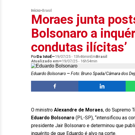
Início
>
Brasil
Moraes junta post
Bolsonaro a inquéri
condutas ilícitas’
Por
Da IstoÉ
19/07/25 - 13h46min
Em
Brasil
Atualizado em
19/07/25 - 16h54min
Eduardo Bolsonaro
Foto: Bruno Spada/Câmara dos De
O ministro
Alexandre de Moraes
, do Supremo Tr
Eduardo Bolsonaro
(PL-SP), “intensificou as co
presidente Jair Bolsonaro e determinou que pub
inquérito de que Eduardo é alvo na corte.