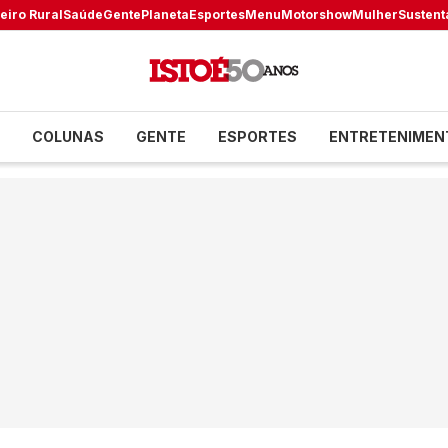
eiro Rural
Saúde
Gente
Planeta
Esportes
Menu
Motorshow
Mulher
Sustent
COLUNAS
GENTE
ESPORTES
ENTRETENIMEN