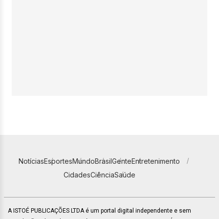
Notícias
Esportes
Mundo
Brasil
Gente
Entretenimento
Cidades
Ciência
Saúde
A ISTOÉ PUBLICAÇÕES LTDA é um portal digital independente e sem