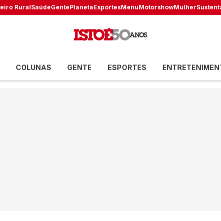
eiro Rural
Saúde
Gente
Planeta
Esportes
Menu
Motorshow
Mulher
Sustent
COLUNAS
GENTE
ESPORTES
ENTRETENIMEN