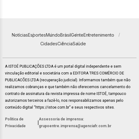
Notícias
Esportes
Mundo
Brasil
Gente
Entretenimento
Cidades
Ciência
Saúde
A ISTOÉ PUBLICAÇÕES LTDA é um portal digital independente e sem
vinculação editorial e societária com a EDITORA TRES COMÉRCIO DE
PUBLICACÕES LTDA (recuperação judicial). Informamos também que não
realizamos cobranças e que também não oferecemos cancelamento do
contrato de assinatura da revista impressa de nome ISTOÉ, tampouco
autorizamos terceiros a fazê-lo, nos responsabilizamos apenas pelo
conteúdo digital “https://istoe.com.br” e seus respectivos sites.
Política de
Assessoria de imprensa:
|
Privacidade
grupoentre.imprensa@agenciafr.com.br