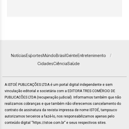
Notícias
Esportes
Mundo
Brasil
Gente
Entretenimento
Cidades
Ciência
Saúde
A ISTOÉ PUBLICAÇÕES LTDA é um portal digital independente e sem
vinculação editorial e societária com a EDITORA TRES COMÉRCIO DE
PUBLICACÕES LTDA (recuperação judicial). Informamos também que não
realizamos cobranças e que também não oferecemos cancelamento do
contrato de assinatura da revista impressa de nome ISTOÉ, tampouco
autorizamos terceiros a fazê-lo, nos responsabilizamos apenas pelo
conteúdo digital “https://istoe.com.br” e seus respectivos sites.