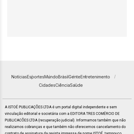
Notícias
Esportes
Mundo
Brasil
Gente
Entretenimento
Cidades
Ciência
Saúde
A ISTOÉ PUBLICAÇÕES LTDA é um portal digital independente e sem
vinculação editorial e societária com a EDITORA TRES COMÉRCIO DE
PUBLICACÕES LTDA (recuperação judicial). Informamos também que não
realizamos cobranças e que também não oferecemos cancelamento do
contrato de assinatura da revista impressa de nome ISTOÉ, tampouco