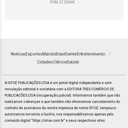
Notícias
Esportes
Mundo
Brasil
Gente
Entretenimento
Cidades
Ciência
Saúde
A ISTOÉ PUBLICAÇÕES LTDA é um portal digital independente e sem
vinculação editorial e societária com a EDITORA TRES COMÉRCIO DE
PUBLICACÕES LTDA (recuperação judicial). Informamos também que não
realizamos cobranças e que também não oferecemos cancelamento do
contrato de assinatura da revista impressa de nome ISTOÉ, tampouco
autorizamos terceiros a fazê-lo, nos responsabilizamos apenas pelo
conteúdo digital “https://istoe.com.br” e seus respectivos sites.