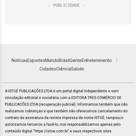
Notícias
Esportes
Mundo
Brasil
Gente
Entretenimento
Cidades
Ciência
Saúde
A ISTOÉ PUBLICAÇÕES LTDA é um portal digital independente e sem
vinculação editorial e societária com a EDITORA TRES COMÉRCIO DE
PUBLICACÕES LTDA (recuperação judicial). Informamos também que não
realizamos cobranças e que também não oferecemos cancelamento do
contrato de assinatura da revista impressa de nome ISTOÉ, tampouco
autorizamos terceiros a fazê-lo, nos responsabilizamos apenas pelo
conteúdo digital “https://istoe.com.br” e seus respectivos sites.