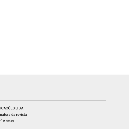
BLICACÕES LTDA
atura da revista
r” e seus