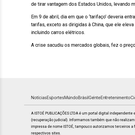
de tirar vantagem dos Estados Unidos, levando m
Em 9 de abril, dia em que o ‘tarifaço’ deveria en
tarifas, exceto as dirigidas à China, que ele el
incluindo carros elétricos.
A crise sacudiu os mercados globais, fez o preço 
Notícias
Esportes
Mundo
Brasil
Gente
Entretenimento
C
A ISTOÉ PUBLICAÇÕES LTDA é um portal digital independente
(recuperação judicial). Informamos também que não realiza
impressa de nome ISTOÉ, tampouco autorizamos terceiros a fa
respectivos sites.