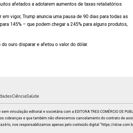
uitos afetados a adotarem aumentos de taxas retaliatórios.
trar em vigor, Trump anuncia uma pausa de 90 dias para todas as
eva para 145% – que podem chegar a 245% para alguns produtos,
do ouro disparar e afetou o valor do dólar.
idades
Ciência
Saúde
 e sem vinculação editorial e societária com a EDITORA TRES COMÉRCIO DE PU
mos cobranças e que também não oferecemos cancelamento do contrato de assin
zê-lo, nos responsabilizamos apenas pelo conteúdo digital “https://istoe.com.b