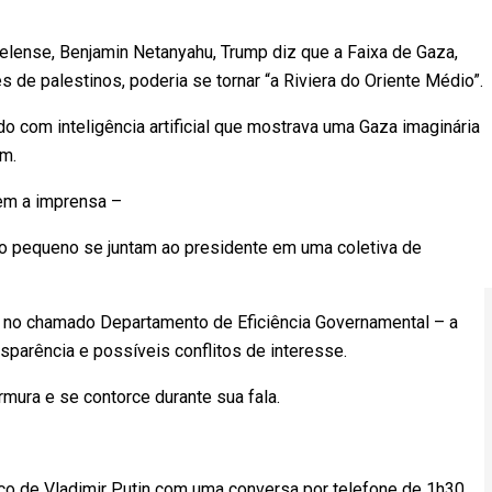
aelense, Benjamin Netanyahu, Trump diz que a Faixa de Gaza,
s de palestinos, poderia se tornar “a Riviera do Oriente Médio”.
o com inteligência artificial que mostrava uma Gaza imaginária
m.
bem a imprensa –
ilho pequeno se juntam ao presidente em uma coletiva de
s no chamado Departamento de Eficiência Governamental – a
nsparência e possíveis conflitos de interesse.
mura e se contorce durante sua fala.
o de Vladimir Putin com uma conversa por telefone de 1h30