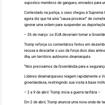
supostos membros de gangues, enviados para um
Contestado na justiça, o caso chegou à Suprema Co
agora diz que há uma “causa provável” de cometim
ignorar uma ordem para suspender as deportaçõe
– 26 de março: os EUA deveriam tomar a Groenlâ
Trump reforça os comentários feitos em dezemb
recusa a descartar o uso da força dois dias ant
ilha, um território autônomo dinamarquês.
“Nós precisamos da Groenlândia para a segurança 
Líderes dinamarqueses reagem rapidamente e V
groenlandesa, restringindo sua visita à base milit
– 2 a 9 de abril: Trump inicia a guerra tarifária –
Em 2 de abril, Trump anuncia uma nova onda de ta