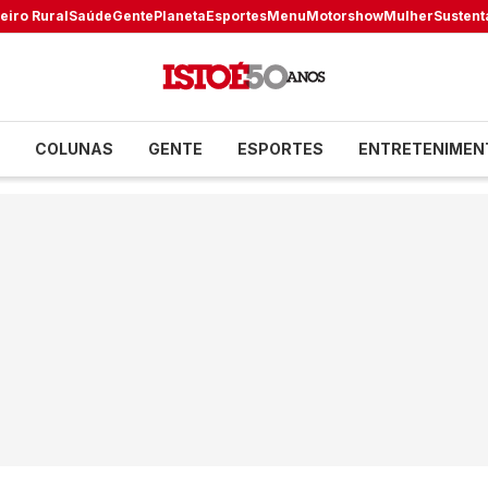
eiro Rural
Saúde
Gente
Planeta
Esportes
Menu
Motorshow
Mulher
Sustent
COLUNAS
GENTE
ESPORTES
ENTRETENIMEN