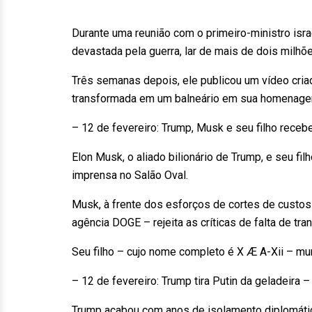
Durante uma reunião com o primeiro-ministro isr
devastada pela guerra, lar de mais de dois milhõe
Três semanas depois, ele publicou um vídeo criad
transformada em um balneário em sua homenage
– 12 de fevereiro: Trump, Musk e seu filho rece
Elon Musk, o aliado bilionário de Trump, e seu f
imprensa no Salão Oval.
Musk, à frente dos esforços de cortes de custo
agência DOGE – rejeita as críticas de falta de tra
Seu filho – cujo nome completo é X Æ A-Xii – mur
– 12 de fevereiro: Trump tira Putin da geladeira –
Trump acabou com anos de isolamento diplomátic