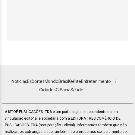
Notícias
Esportes
Mundo
Brasil
Gente
Entretenimento
Cidades
Ciência
Saúde
A ISTOÉ PUBLICAÇÕES LTDA é um portal digital independente e sem
vinculação editorial e societária com a EDITORA TRES COMÉRCIO DE
PUBLICACÕES LTDA (recuperação judicial). Informamos também que não
realizamos cobranças e que também não oferecemos cancelamento do