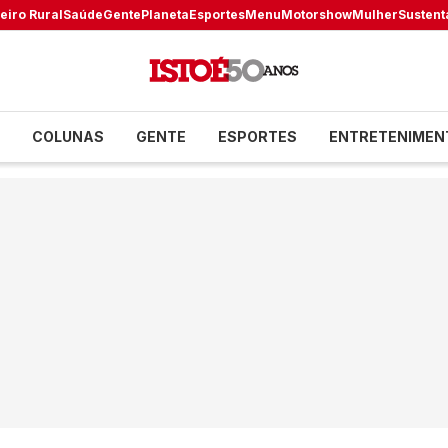
eiro Rural
Saúde
Gente
Planeta
Esportes
Menu
Motorshow
Mulher
Sustent
COLUNAS
GENTE
ESPORTES
ENTRETENIMEN