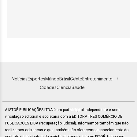
Notícias
Esportes
Mundo
Brasil
Gente
Entretenimento
Cidades
Ciência
Saúde
A ISTOÉ PUBLICAÇÕES LTDA é um portal digital independente e sem
vinculação editorial e societária com a EDITORA TRES COMÉRCIO DE
PUBLICACÕES LTDA (recuperação judicial). Informamos também que não
realizamos cobranças e que também não oferecemos cancelamento do
contrato de assinatura da revista impressa de nome ISTOÉ, tampouco