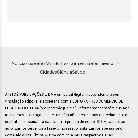
Notícias
Esportes
Mundo
Brasil
Gente
Entretenimento
Cidades
Ciência
Saúde
A ISTOÉ PUBLICAÇÕES LTDA é um portal digital independente e sem
vinculação editorial e societária com a EDITORA TRES COMÉRCIO DE
PUBLICACÕES LTDA (recuperação judicial). Informamos também que não
realizamos cobranças e que também não oferecemos cancelamento do
contrato de assinatura da revista impressa de nome ISTOÉ, tampouco
autorizamos terceiros a fazê-lo, nos responsabilizamos apenas pelo
conteúdo digital “https://istoe.com.br” e seus respectivos sites.