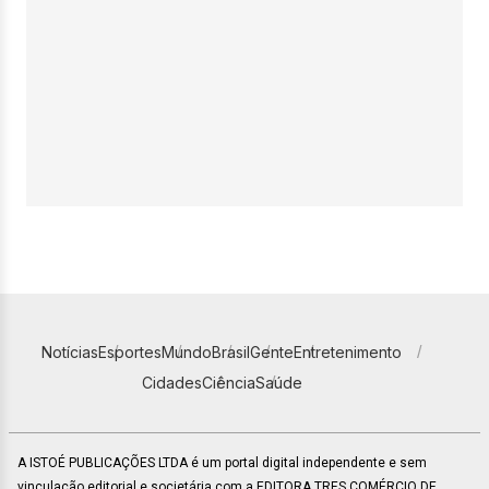
Notícias
Esportes
Mundo
Brasil
Gente
Entretenimento
Cidades
Ciência
Saúde
A ISTOÉ PUBLICAÇÕES LTDA é um portal digital independente e sem
vinculação editorial e societária com a EDITORA TRES COMÉRCIO DE