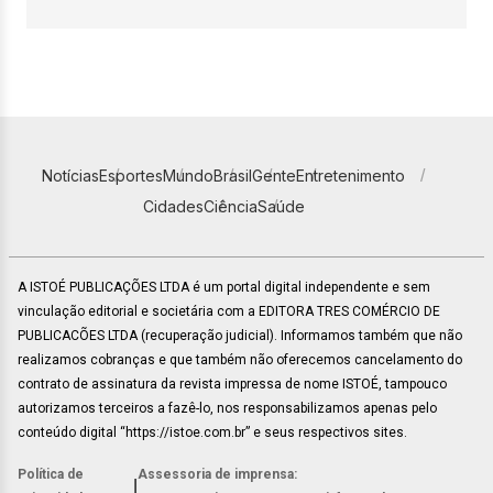
Notícias
Esportes
Mundo
Brasil
Gente
Entretenimento
Cidades
Ciência
Saúde
A ISTOÉ PUBLICAÇÕES LTDA é um portal digital independente e sem
vinculação editorial e societária com a EDITORA TRES COMÉRCIO DE
PUBLICACÕES LTDA (recuperação judicial). Informamos também que não
realizamos cobranças e que também não oferecemos cancelamento do
contrato de assinatura da revista impressa de nome ISTOÉ, tampouco
autorizamos terceiros a fazê-lo, nos responsabilizamos apenas pelo
conteúdo digital “https://istoe.com.br” e seus respectivos sites.
Política de
Assessoria de imprensa:
|