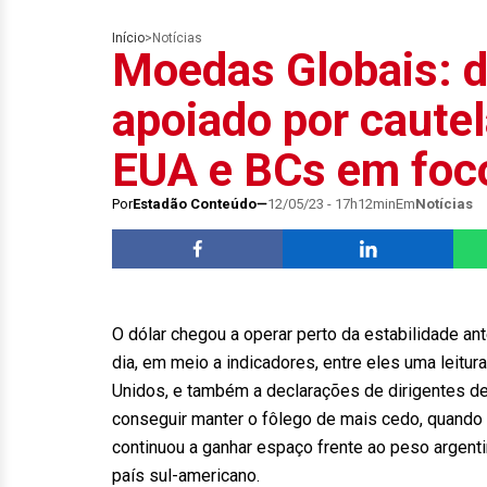
Início
>
Notícias
Moedas Globais: d
apoiado por caute
EUA e BCs em foc
Por
Estadão Conteúdo
12/05/23 - 17h12min
Em
Notícias
O dólar chegou a operar perto da estabilidade a
dia, em meio a indicadores, entre eles uma leit
Unidos, e também a declarações de dirigentes de
conseguir manter o fôlego de mais cedo, quando 
continuou a ganhar espaço frente ao peso argenti
país sul-americano.