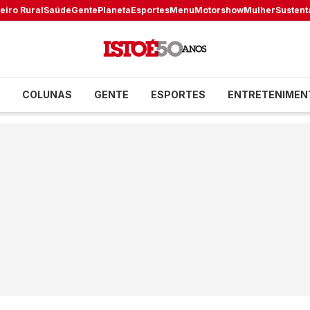
eiro Rural
Saúde
Gente
Planeta
Esportes
Menu
Motorshow
Mulher
Sustent
COLUNAS
GENTE
ESPORTES
ENTRETENIMEN