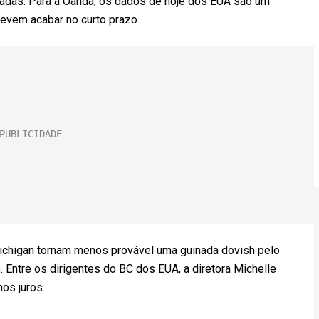
vadas. Para a Oanda, os dados de hoje dos EUA são um
devem acabar no curto prazo.
ichigan tornam menos provável uma guinada dovish pelo
. Entre os dirigentes do BC dos EUA, a diretora Michelle
os juros.