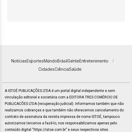
Notícias
Esportes
Mundo
Brasil
Gente
Entretenimento
Cidades
Ciência
Saúde
A ISTOÉ PUBLICAÇÕES LTDA é um portal digital independente e sem
vinculação editorial e societária com a EDITORA TRES COMÉRCIO DE
PUBLICACÕES LTDA (recuperação judicial). Informamos também que não
realizamos cobranças e que também não oferecemos cancelamento do
contrato de assinatura da revista impressa de nome ISTOÉ, tampouco
autorizamos terceiros a fazê-lo, nos responsabilizamos apenas pelo
conteúdo digital “https://istoe.com.br” e seus respectivos sites.