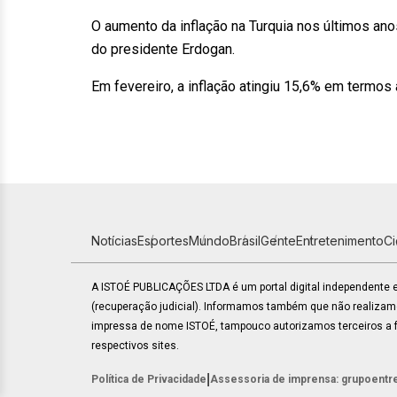
O aumento da inflação na Turquia nos últimos anos
do presidente Erdogan.
Em fevereiro, a inflação atingiu 15,6% em termos 
Notícias
Esportes
Mundo
Brasil
Gente
Entretenimento
C
A ISTOÉ PUBLICAÇÕES LTDA é um portal digital independente
(recuperação judicial). Informamos também que não realiza
impressa de nome ISTOÉ, tampouco autorizamos terceiros a fa
respectivos sites.
|
Política de Privacidade
Assessoria de imprensa: grupoentr