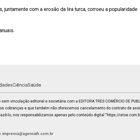
, juntamente com a erosão da lira turca, corroeu a popularidade
anuais.
idades
Ciência
Saúde
 e sem vinculação editorial e societária com a EDITORA TRES COMÉRCIO DE PU
mos cobranças e que também não oferecemos cancelamento do contrato de assin
zê-lo, nos responsabilizamos apenas pelo conteúdo digital “https://istoe.com.b
e.imprensa@agenciafr.com.br