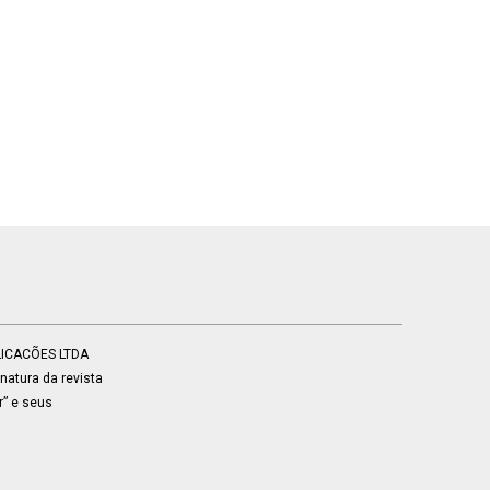
BLICACÕES LTDA
atura da revista
r” e seus