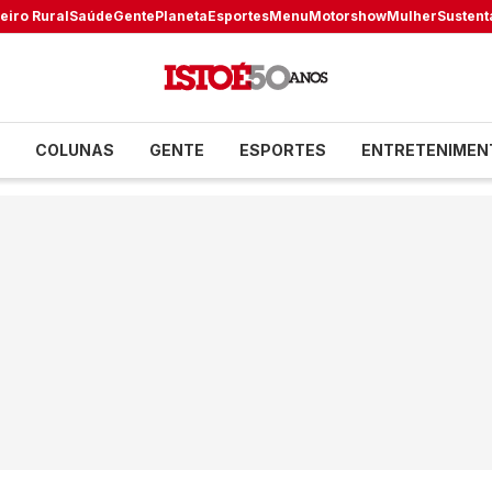
eiro Rural
Saúde
Gente
Planeta
Esportes
Menu
Motorshow
Mulher
Sustent
COLUNAS
GENTE
ESPORTES
ENTRETENIMEN