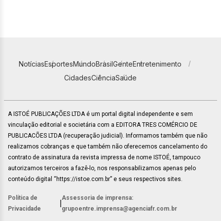
Notícias
Esportes
Mundo
Brasil
Gente
Entretenimento
Cidades
Ciência
Saúde
A ISTOÉ PUBLICAÇÕES LTDA é um portal digital independente e sem
vinculação editorial e societária com a EDITORA TRES COMÉRCIO DE
PUBLICACÕES LTDA (recuperação judicial). Informamos também que não
realizamos cobranças e que também não oferecemos cancelamento do
contrato de assinatura da revista impressa de nome ISTOÉ, tampouco
autorizamos terceiros a fazê-lo, nos responsabilizamos apenas pelo
conteúdo digital “https://istoe.com.br” e seus respectivos sites.
Política de
Assessoria de imprensa:
|
Privacidade
grupoentre.imprensa@agenciafr.com.br