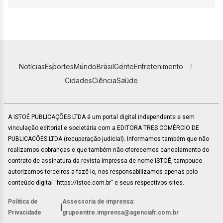
Notícias
Esportes
Mundo
Brasil
Gente
Entretenimento
Cidades
Ciência
Saúde
A ISTOÉ PUBLICAÇÕES LTDA é um portal digital independente e sem
vinculação editorial e societária com a EDITORA TRES COMÉRCIO DE
PUBLICACÕES LTDA (recuperação judicial). Informamos também que não
realizamos cobranças e que também não oferecemos cancelamento do
contrato de assinatura da revista impressa de nome ISTOÉ, tampouco
autorizamos terceiros a fazê-lo, nos responsabilizamos apenas pelo
conteúdo digital “https://istoe.com.br” e seus respectivos sites.
Política de
Assessoria de imprensa:
|
Privacidade
grupoentre.imprensa@agenciafr.com.br