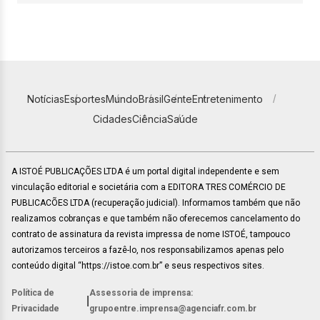
Notícias
Esportes
Mundo
Brasil
Gente
Entretenimento
Cidades
Ciência
Saúde
A ISTOÉ PUBLICAÇÕES LTDA é um portal digital independente e sem
vinculação editorial e societária com a EDITORA TRES COMÉRCIO DE
PUBLICACÕES LTDA (recuperação judicial). Informamos também que não
realizamos cobranças e que também não oferecemos cancelamento do
contrato de assinatura da revista impressa de nome ISTOÉ, tampouco
autorizamos terceiros a fazê-lo, nos responsabilizamos apenas pelo
conteúdo digital “https://istoe.com.br” e seus respectivos sites.
Política de
Assessoria de imprensa:
|
Privacidade
grupoentre.imprensa@agenciafr.com.br