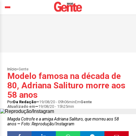
Início
>
Gente
Modelo famosa na década de
80, Adriana Salituro morre aos
58 anos
Por
Da Redação
19/08/20 - 09h06min
Em
Gente
Atualizado em
19/08/20 - 15h25min
Magda Cotrofe e a amiga Adriana Salituro, que morreu aos 58
anos
Foto: Reprodução/Instagram