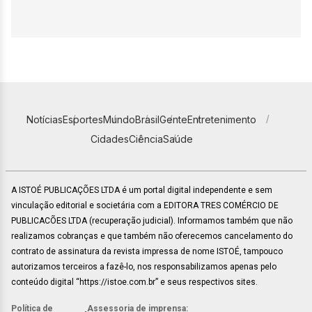
Notícias
Esportes
Mundo
Brasil
Gente
Entretenimento
Cidades
Ciência
Saúde
A ISTOÉ PUBLICAÇÕES LTDA é um portal digital independente e sem
vinculação editorial e societária com a EDITORA TRES COMÉRCIO DE
PUBLICACÕES LTDA (recuperação judicial). Informamos também que não
realizamos cobranças e que também não oferecemos cancelamento do
contrato de assinatura da revista impressa de nome ISTOÉ, tampouco
autorizamos terceiros a fazê-lo, nos responsabilizamos apenas pelo
conteúdo digital “https://istoe.com.br” e seus respectivos sites.
Política de
Assessoria de imprensa: