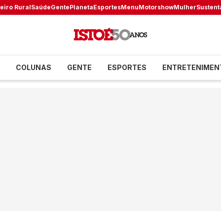
eiro Rural
Saúde
Gente
Planeta
Esportes
Menu
Motorshow
Mulher
Sustent
COLUNAS
GENTE
ESPORTES
ENTRETENIMEN