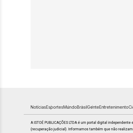
Notícias
Esportes
Mundo
Brasil
Gente
Entretenimento
C
A ISTOÉ PUBLICAÇÕES LTDA é um portal digital independente
(recuperação judicial). Informamos também que não realiza