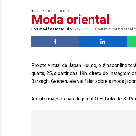
Início
>
Entretenimento
Moda oriental
Por
Estadão Conteúdo
25/11/20 - 07h48min
Em
Entreteni
Projeto virtual da Japan House, o #jhsponline te
quarta, 25, a partir das 19h, direto do Instagram 
Barzaghi Geenen, ele vai falar sobre a moda japo
As informações são do jornal
O Estado de S. Pa