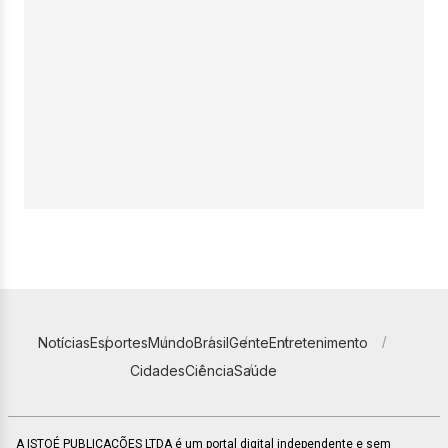
Notícias
Esportes
Mundo
Brasil
Gente
Entretenimento
Cidades
Ciência
Saúde
A ISTOÉ PUBLICAÇÕES LTDA é um portal digital independente e sem