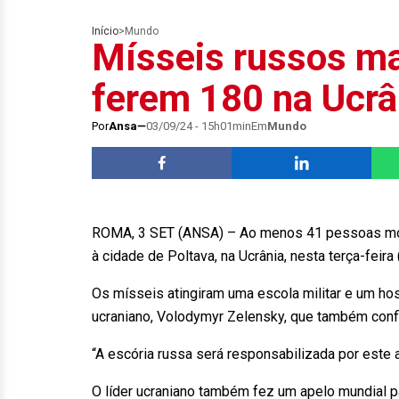
Início
>
Mundo
Mísseis russos m
ferem 180 na Ucrâ
Por
Ansa
03/09/24 - 15h01min
Em
Mundo
ROMA, 3 SET (ANSA) – Ao menos 41 pessoas morr
à cidade de Poltava, na Ucrânia, nesta terça-feira
Os mísseis atingiram uma escola militar e um ho
ucraniano, Volodymyr Zelensky, que também con
“A escória russa será responsabilizada por este 
O líder ucraniano também fez um apelo mundial par