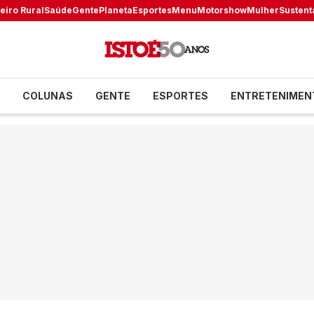
eiro Rural
Saúde
Gente
Planeta
Esportes
Menu
Motorshow
Mulher
Sustent
COLUNAS
GENTE
ESPORTES
ENTRETENIMEN