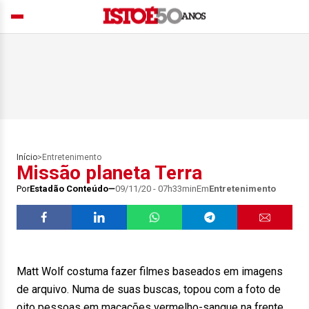
Início
>
Entretenimento
Missão planeta Terra
Por
Estadão Conteúdo
09/11/20 - 07h33min
Em
Entretenimento
Matt Wolf costuma fazer filmes baseados em imagens
de arquivo. Numa de suas buscas, topou com a foto de
oito pessoas em macacões vermelho-sangue na frente