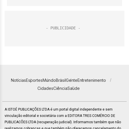
Notícias
Esportes
Mundo
Brasil
Gente
Entretenimento
Cidades
Ciência
Saúde
A ISTOÉ PUBLICAÇÕES LTDA é um portal digital independente e sem
vinculação editorial e societária com a EDITORA TRES COMÉRCIO DE
PUBLICACÕES LTDA (recuperação judicial). Informamos também que não
realizamos cobranças e que também não oferecemos cancelamento do