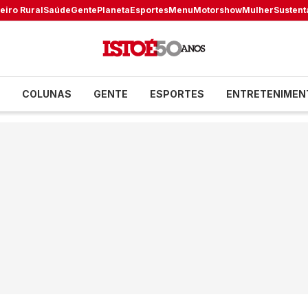
eiro Rural
Saúde
Gente
Planeta
Esportes
Menu
Motorshow
Mulher
Sustent
COLUNAS
GENTE
ESPORTES
ENTRETENIMEN